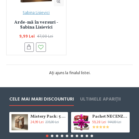
Sabina Lisievici
Arde-mă în versuri -
Sabina Lisievici
9,99 Lei
47,00 Lei
Ați ajuns la finalul listei.
CELE MAI MARI DISCOUNTURI
ULTIMELE APARIȚII
Mistery Pack: 5 Cărți (***!!!BESTSELLER!!!***)
Pachet NECENZURAT
24,99 Lei
59,28 Lei
235,00 Lei
144,00 Lei