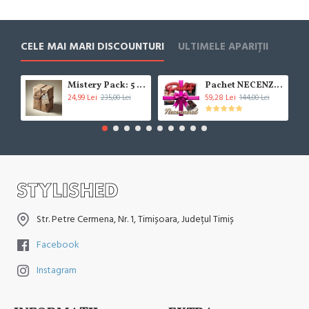
CELE MAI MARI DISCOUNTURI
ULTIMELE APARIȚII
Mistery Pack: 5 Cărți (***!!!BESTSELLER!!!***)
Pachet NECENZURAT
24,99 Lei
59,28 Lei
235,00 Lei
144,00 Lei
Str. Petre Cermena, Nr. 1, Timișoara, Județul Timiș
Facebook
Instagram