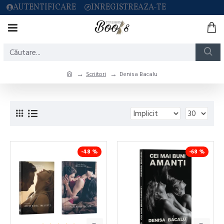
AUTENTIFICARE
INREGISTREAZA-TE
Scriitori
Denisa Bacalu
-48 %
-68 %