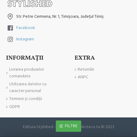
Str. Petre Cermena, Nr. 1, Timișoara, Județul Timiș
Facebook
Instagram
INFORMAŢII
EXTRA
Livrarea produselor
Returnări
comandate
ANPC
Utilizarea datelor cu
caracter personal
Termeni și condiții
GDPR
FILTRE
Editura Stylished - Cartea din biblioteca ta © 2023