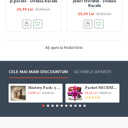
și păcate - Denisa Bacalu
judec trecutul - Denisa
Bacalu
29,99 Lei
47,00 Lei
29,99 Lei
47,00 Lei
Ați ajuns la finalul listei.
CELE MAI MARI DISCOUNTURI
ULTIMELE APARIȚII
Mistery Pack: 5 Cărți (***!!!BESTSELLER!!!***)
Pachet NECENZURAT
24,99 Lei
59,28 Lei
235,00 Lei
144,00 Lei