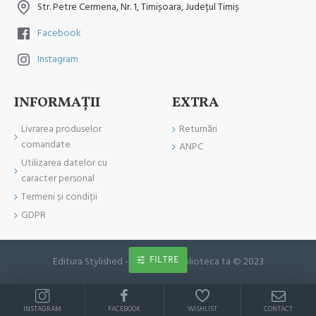
Str. Petre Cermena, Nr. 1, Timișoara, Județul Timiș
Facebook
Instagram
INFORMAŢII
EXTRA
Livrarea produselor
Returnări
comandate
ANPC
Utilizarea datelor cu
caracter personal
Termeni și condiții
GDPR
FILTRE
Editura Stylished - Cartea din biblioteca ta © 2023
INSTAGRAM
FACEBOOK
WISHLIST
CONTACT