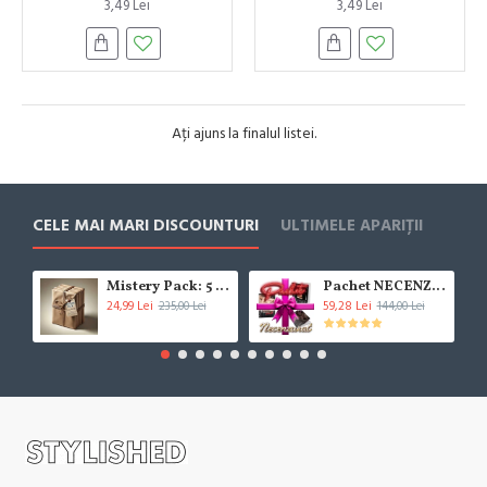
3,49 Lei
3,49 Lei
Ați ajuns la finalul listei.
CELE MAI MARI DISCOUNTURI
ULTIMELE APARIȚII
Mistery Pack: 5 Cărți (***!!!BESTSELLER!!!***)
Pachet NECENZURAT
24,99 Lei
59,28 Lei
235,00 Lei
144,00 Lei