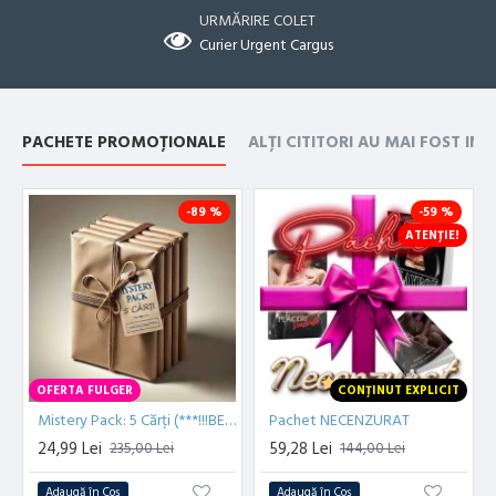
URMĂRIRE COLET
Curier Urgent Cargus
PACHETE PROMOȚIONALE
ALȚI CITITORI AU MAI FOST IN
-89 %
-59 %
ATENȚIE!
OFERTA FULGER
CONȚINUT EXPLICIT
Mistery Pack: 5 Cărți (***!!!BESTSELLER!!!***)
Pachet NECENZURAT
24,99 Lei
59,28 Lei
235,00 Lei
144,00 Lei
Adaugă în Coş
Adaugă în Coş