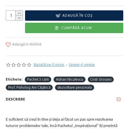
ADAUGĂ ÎN COŞ
CUMPĂRĂ ACUM
Adaugă in Wishlist
Bazată pe 0 note.
-
Spune-ţi opinia
Etichete:
Pachet 3 carti
Adrian Niculescu
Cristi Grosaru
Prof. Psiholog Ani Cășărică
dezvoltare personala
DESCRIERE
E suficient să crezi în tine și deja ai făcut un pas spre rezolvarea
tuturor problemelor tale, însă Pachetul „Inspirațional” îți prezintă