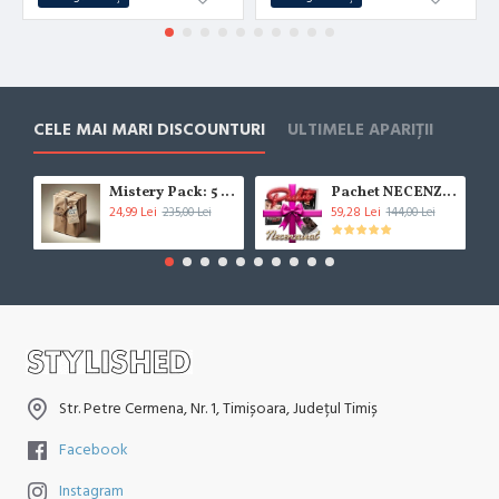
CELE MAI MARI DISCOUNTURI
ULTIMELE APARIȚII
Mistery Pack: 5 Cărți (***!!!BESTSELLER!!!***)
Pachet NECENZURAT
24,99 Lei
59,28 Lei
235,00 Lei
144,00 Lei
Str. Petre Cermena, Nr. 1, Timișoara, Județul Timiș
Facebook
Instagram