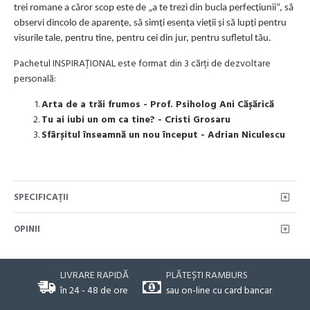
trei romane a căror scop este de „a te trezi din bucla perfecțiunii”, să
observi dincolo de aparențe, să simți esența vieții și să lupți pentru
visurile tale, pentru tine, pentru cei din jur, pentru sufletul tău.
Pachetul INSPIRAȚIONAL este format din 3 cărți de dezvoltare
personală:
Arta de a trăi frumos - Prof. Psiholog Ani Cășărică
Tu ai iubi un om ca tine? - Cristi Grosaru
Sfârșitul înseamnă un nou început - Adrian Niculescu
SPECIFICAŢII
OPINII
LIVRARE RAPIDĂ
PLĂTEȘTI RAMBURS
în 24 - 48 de ore
sau on-line cu card bancar