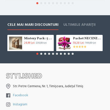
CELE MAI MARI DISCOUNTURI
ULTIMELE APARIȚII
Mistery Pack: 5 Cărți (***!!!BESTSELLER!!!***)
Pachet NECENZURAT
24,99 Lei
59,28 Lei
235,00 Lei
144,00 Lei
Str. Petre Cermena, Nr. 1, Timișoara, Județul Timiș
Facebook
Instagram