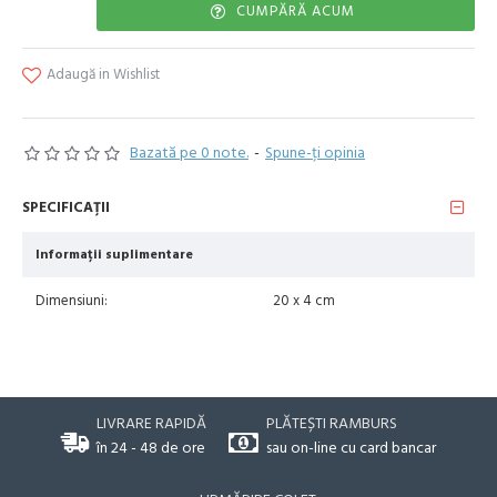
CUMPĂRĂ ACUM
Adaugă in Wishlist
Bazată pe 0 note.
-
Spune-ţi opinia
SPECIFICAŢII
Informații suplimentare
Dimensiuni:
20 x 4 cm
LIVRARE RAPIDĂ
PLĂTEȘTI RAMBURS
în 24 - 48 de ore
sau on-line cu card bancar