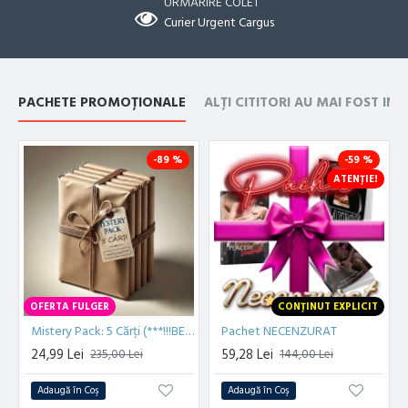
URMĂRIRE COLET
Curier Urgent Cargus
PACHETE PROMOȚIONALE
ALȚI CITITORI AU MAI FOST IN
-89 %
-59 %
ATENȚIE!
OFERTA FULGER
CONȚINUT EXPLICIT
Mistery Pack: 5 Cărți (***!!!BESTSELLER!!!***)
Pachet NECENZURAT
24,99 Lei
59,28 Lei
235,00 Lei
144,00 Lei
Adaugă în Coş
Adaugă în Coş