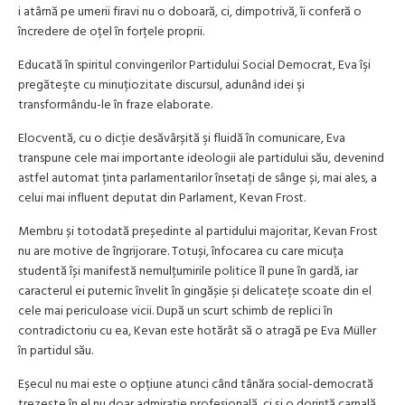
i atârnă pe umerii firavi nu o doboară, ci, dimpotrivă, îi conferă o
încredere de oțel în forțele proprii.
Educată în spiritul convingerilor Partidului Social Democrat, Eva îşi
pregăteşte cu minuțiozitate discursul, adunând idei şi
transformându-le în fraze elaborate.
Elocventă, cu o dicţie desăvârșită şi fluidă în comunicare, Eva
transpune cele mai importante ideologii ale partidului său, devenind
astfel automat ținta parlamentarilor însetaţi de sânge și, mai ales, a
celui mai influent deputat din Parlament, Kevan Frost.
Membru și totodată președinte al partidului majoritar, Kevan Frost
nu are motive de îngrijorare. Totuși, înfocarea cu care micuța
studentă își manifestă nemulțumirile politice îl pune în gardă, iar
caracterul ei puternic învelit în gingășie și delicatețe scoate din el
cele mai periculoase vicii. După un scurt schimb de replici în
contradictoriu cu ea, Kevan este hotărât să o atragă pe Eva Müller
în partidul său.
Eșecul nu mai este o opțiune atunci când tânăra social-democrată
trezește în el nu doar admirație profesională, ci și o dorință carnală,