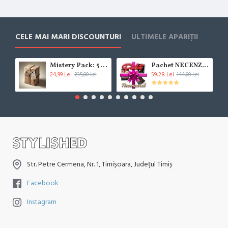
CELE MAI MARI DISCOUNTURI
ULTIMELE APARIȚII
Mistery Pack: 5 Cărți (***!!!BESTSELLER!!!***)
Pachet NECENZURAT
24,99 Lei
59,28 Lei
235,00 Lei
144,00 Lei
Str. Petre Cermena, Nr. 1, Timișoara, Județul Timiș
Facebook
Instagram