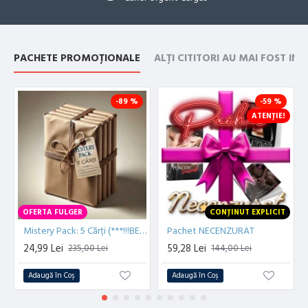
PACHETE PROMOȚIONALE
ALȚI CITITORI AU MAI FOST IN
-89 %
-59 %
ATENȚIE!
OFERTA FULGER
CONȚINUT EXPLICIT
Mistery Pack: 5 Cărți (***!!!BESTSELLER!!!***)
Pachet NECENZURAT
24,99 Lei
59,28 Lei
235,00 Lei
144,00 Lei
Adaugă în Coş
Adaugă în Coş