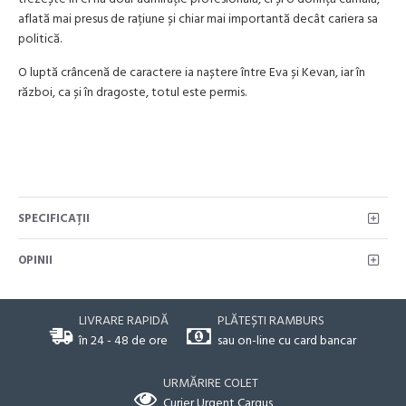
aflată mai presus de rațiune și chiar mai importantă decât cariera sa
politică.
O luptă crâncenă de caractere ia naștere între Eva și Kevan, iar în
război, ca și în dragoste, totul este permis.
SPECIFICAŢII
OPINII
LIVRARE RAPIDĂ
PLĂTEȘTI RAMBURS
în 24 - 48 de ore
sau on-line cu card bancar
URMĂRIRE COLET
Curier Urgent Cargus