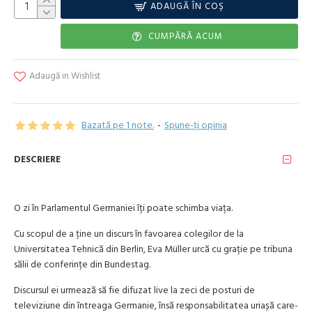
ADAUGĂ ÎN COŞ
CUMPĂRĂ ACUM
Adaugă in Wishlist
Bazată pe 1 note.
-
Spune-ţi opinia
DESCRIERE
O zi în Parlamentul Germaniei îţi poate schimba viaţa.
Cu scopul de a ţine un discurs în favoarea colegilor de la
Universitatea Tehnică din Berlin, Eva Müller urcă cu graţie pe tribuna
sălii de conferinţe din Bundestag.
Discursul ei urmează să fie difuzat live la zeci de posturi de
televiziune din întreaga Germanie, însă responsabilitatea uriașă care-