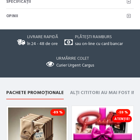
SPECIFICAŢII
OPINII
LIVRARE RAPIDĂ
PLĂTEȘTI RAMBURS
în 24 - 48 de ore
sau on-line cu card bancar
URMĂRIRE COLET
Curier Urgent Cargus
PACHETE PROMOȚIONALE
ALȚI CITITORI AU MAI FOST IN
-89 %
-59 %
ATENȚIE!