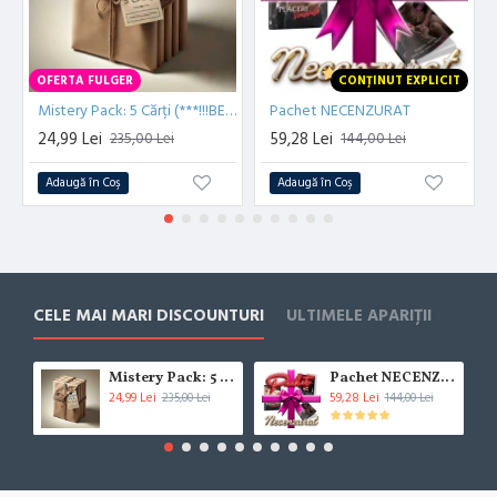
OFERTA FULGER
CONȚINUT EXPLICIT
Mistery Pack: 5 Cărți (***!!!BESTSELLER!!!***)
Pachet NECENZURAT
24,99 Lei
59,28 Lei
235,00 Lei
144,00 Lei
Adaugă în Coş
Adaugă în Coş
CELE MAI MARI DISCOUNTURI
ULTIMELE APARIȚII
Mistery Pack: 5 Cărți (***!!!BESTSELLER!!!***)
Pachet NECENZURAT
24,99 Lei
59,28 Lei
235,00 Lei
144,00 Lei